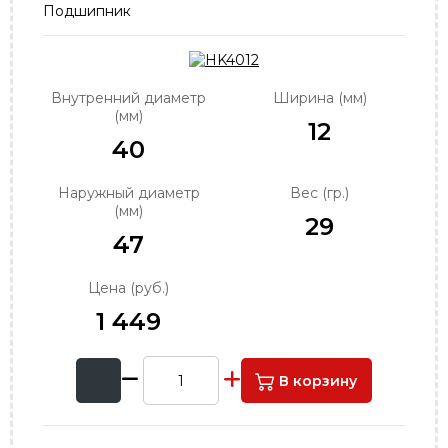
Подшипник
order@podshipnik-nn.ru
Внутренний диаметр
Ширина (мм)
(мм)
12
40
Наружный диаметр
Вес (гр.)
(мм)
29
47
Цена (руб.)
1 449
В корзину