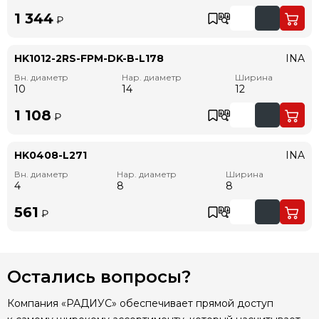
1 344
₽
HK1012-2RS-FPM-DK-B-L178
INA
Вн. диаметр
Нар. диаметр
Ширина
10
14
12
1 108
₽
HK0408-L271
INA
Вн. диаметр
Нар. диаметр
Ширина
4
8
8
561
₽
Остались вопросы?
Компания «РАДИУС» обеспечивает прямой доступ