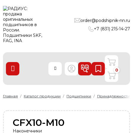
ПОДШИПНИКИ
order@podshipnik-nn.ru
ЛИНЕЙНЫЕ ТЕХНОЛОГИИ
+7 (831) 215-14-27
РЕМНИ
УПЛОТНЕНИЯ
О нас
0
Доставка и оплата
Производители
Контакты
Главная
Каталог продукции
Подшипники
Принадлежности
Пользовательское соглашение
Карта сайта
CFX10-M10
+7 (831) 215-14-27
Наконечники