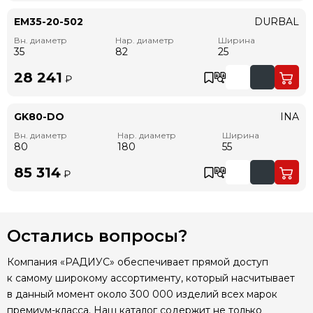
EM35-20-502
DURBAL
Вн. диаметр
Нар. диаметр
Ширина
35
82
25
28 241
₽
GK80-DO
INA
Вн. диаметр
Нар. диаметр
Ширина
80
180
55
85 314
₽
Остались вопросы?
Компания «РАДИУС» обеспечивает прямой доступ
к самому широкому ассортименту, который насчитывает
в данный момент около 300 000 изделий всех марок
премиум-класса. Наш каталог содержит не только