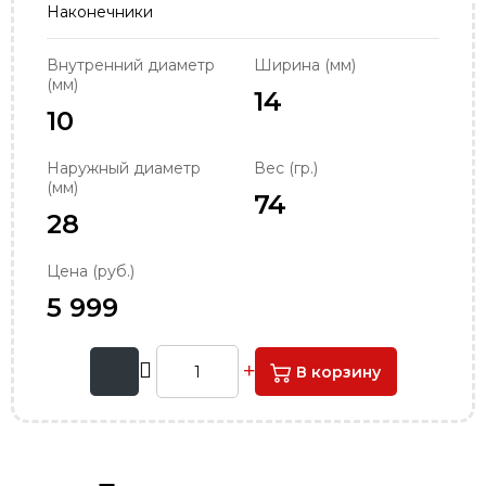
Наконечники
order@podshipnik-nn.ru
Внутренний диаметр
Ширина (мм)
(мм)
14
10
Наружный диаметр
Вес (гр.)
(мм)
74
28
Цена (руб.)
5 999
В корзину