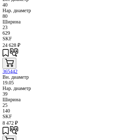
40
Нар. диаметр
80
Ширина
23
629
SKF
24 628
₽
365442
Вн. диаметр
19.05
Нар. диаметр
39
Ширина
25
140
SKF
8 472
₽