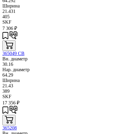
64.292
Ширина
21.431
405
SKF
7 306
₽
365049 CB
Вн. диаметр
30.16
Нар. диаметр
64.29
Ширина
21.43
389
SKF
17 356
₽
365208
Вн. диаметр