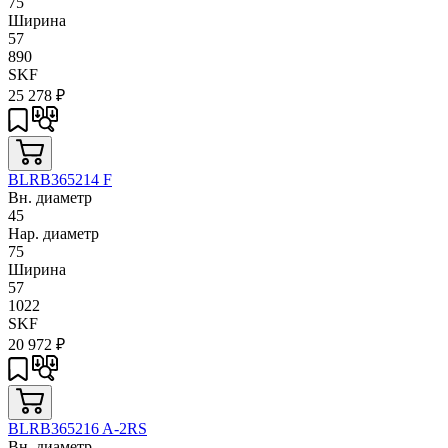
75
Ширина
57
890
SKF
25 278
₽
BLRB365214 F
Вн. диаметр
45
Нар. диаметр
75
Ширина
57
1022
SKF
20 972
₽
BLRB365216 A-2RS
Вн. диаметр