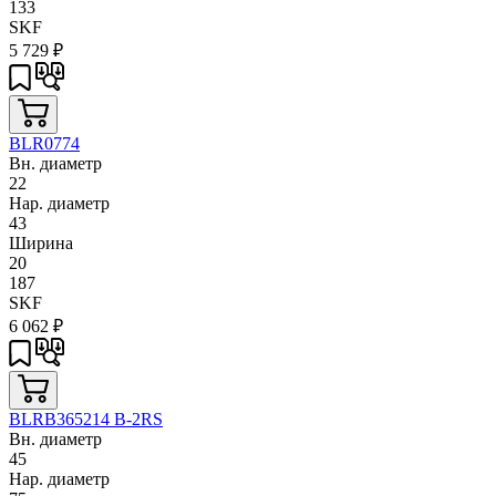
133
SKF
5 729
₽
BLR0774
Вн. диаметр
22
Нар. диаметр
43
Ширина
20
187
SKF
6 062
₽
BLRB365214 B-2RS
Вн. диаметр
45
Нар. диаметр