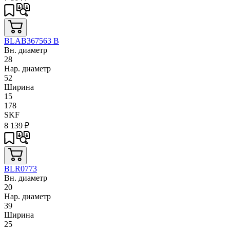
BLAB367563 B
Вн. диаметр
28
Нар. диаметр
52
Ширина
15
178
SKF
8 139
₽
BLR0773
Вн. диаметр
20
Нар. диаметр
39
Ширина
25