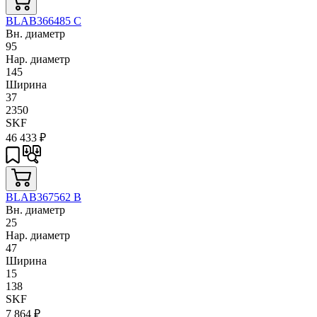
BLAB366485 C
Вн. диаметр
95
Нар. диаметр
145
Ширина
37
2350
SKF
46 433
₽
BLAB367562 B
Вн. диаметр
25
Нар. диаметр
47
Ширина
15
138
SKF
7 864
₽