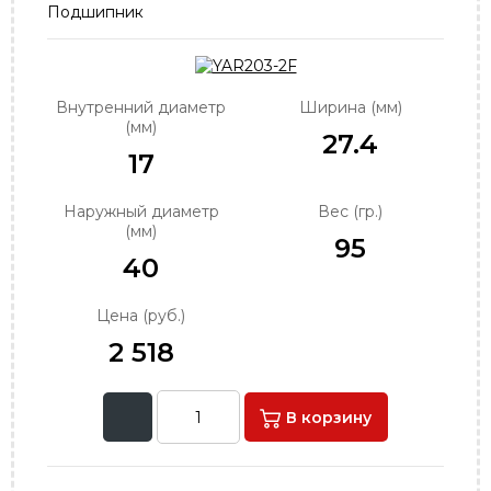
Подшипник
order@podshipnik-nn.ru
Внутренний диаметр
Ширина (мм)
(мм)
27.4
17
Наружный диаметр
Вес (гр.)
(мм)
95
40
Цена (руб.)
2 518
В корзину