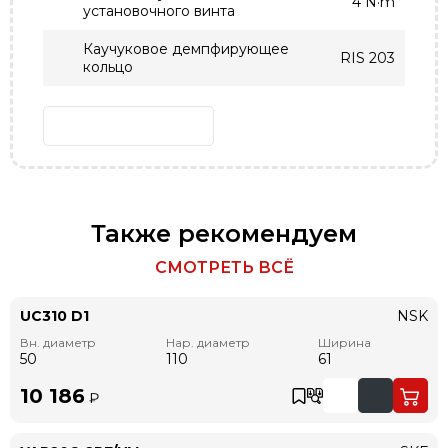
4 N·m
установочного винта
Каучуковое демпфирующее
RIS 203
кольцо
Также рекомендуем
СМОТРЕТЬ ВСЁ
UC310 D1
NSK
Вн. диаметр
Нар. диаметр
Ширина
50
110
61
10 186
₽