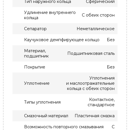
Тип наружного кольца
Сферический
Удлинение внутреннего
С обеих сторон
кольца
Сепаратор
Неметаллическое
Каучуковое демпфирующее кольцо
Без
Материал,
Подшипниковая сталь
подшипник
Покрытие
Без
Уплотнения
Уплотнение
и маслоотражательные
кольца с обеих сторон
Контактное,
Типы уплотнения
стандартное
Смазочный материал
Пластичная смазка
Возможность повторного смазывания
С