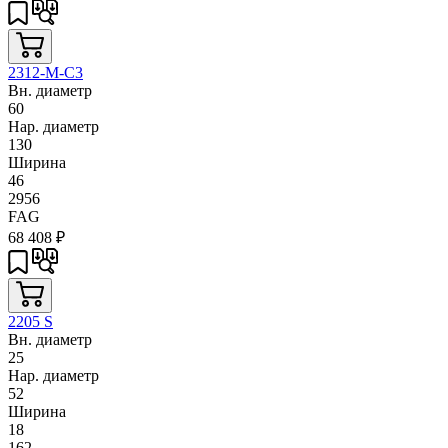
2312-M-C3
Вн. диаметр
60
Нар. диаметр
130
Ширина
46
2956
FAG
68 408
₽
2205 S
Вн. диаметр
25
Нар. диаметр
52
Ширина
18
162