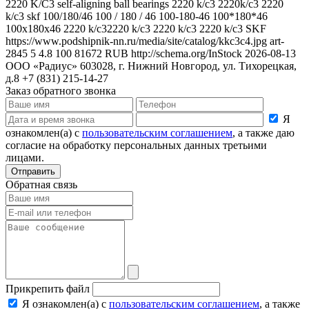
2220 K/C3
self-aligning ball bearings 2220 k/c3 2220k/c3 2220
k/c3 skf 100/180/46 100 / 180 / 46 100-180-46 100*180*46
100x180x46 2220 k/c32220 k/c3 2220 k/c3 2220 k/c3
SKF
https://www.podshipnik-nn.ru/media/site/catalog/kkc3c4.jpg
art-
2845
5
4.8
100
81672
RUB
http://schema.org/InStock
2026-08-13
ООО «Радиус»
603028, г. Нижний Новгород, ул. Тихорецкая,
д.8
+7 (831) 215-14-27
Заказ обратного звонка
Я
ознакомлен(а) с
пользовательским соглашением
, а также даю
согласие на обработку персональных данных третьими
лицами.
Отправить
Обратная связь
Прикрепить файл
Я ознакомлен(а) с
пользовательским соглашением
, а также