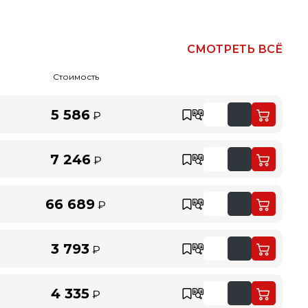
СМОТРЕТЬ ВСЁ
Стоимость
5 586
₽
7 246
₽
66 689
₽
3 793
₽
4 335
₽