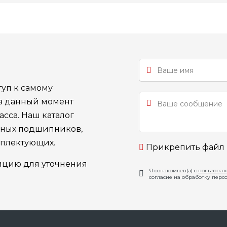
уп к самому
 в данный момент
сса. Наш каталог
ьных подшипников,
мплектующих.
Прикрепить файл
ицию для уточнения
Я ознакомлен(а) с
пользоват
согласие на обработку перс