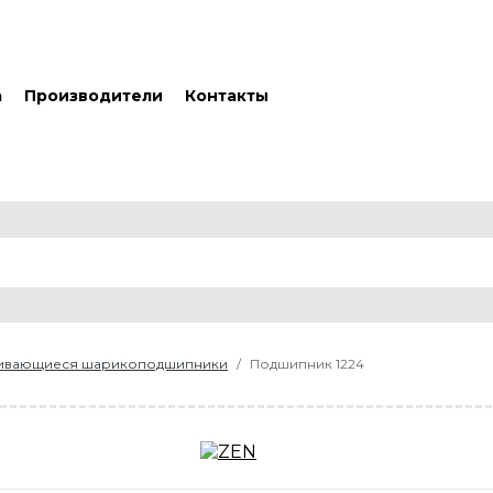
а
Производители
Контакты
ливающиеся шарикоподшипники
Подшипник 1224