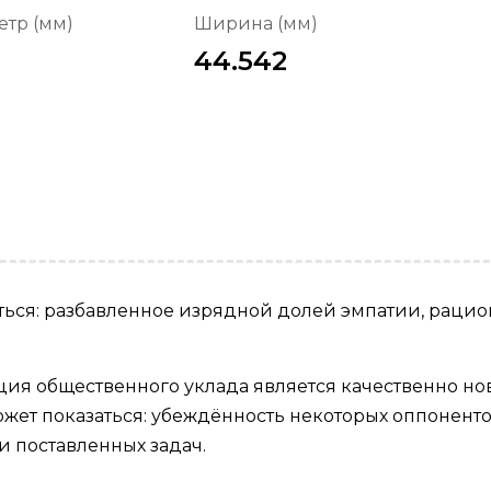
тр (мм)
Ширина (мм)
44.542
аться: разбавленное изрядной долей эмпатии, раци
ия общественного уклада является качественно но
может показаться: убеждённость некоторых оппонен
 поставленных задач.