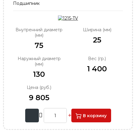
Подшипник
order@podshipnik-nn.ru
Внутренний диаметр
Ширина (мм)
(мм)
25
75
Наружный диаметр
Вес (гр.)
(мм)
1 400
130
Цена (руб.)
9 805
В корзину