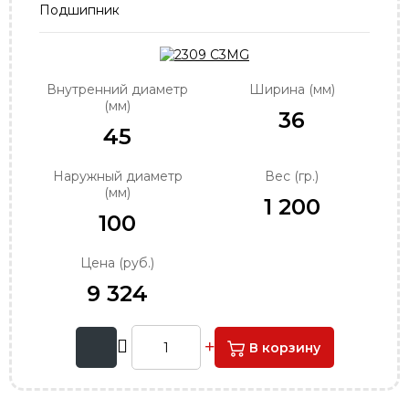
Подшипник
order@podshipnik-nn.ru
Внутренний диаметр
Ширина (мм)
(мм)
36
45
Наружный диаметр
Вес (гр.)
(мм)
1 200
100
Цена (руб.)
9 324
В корзину