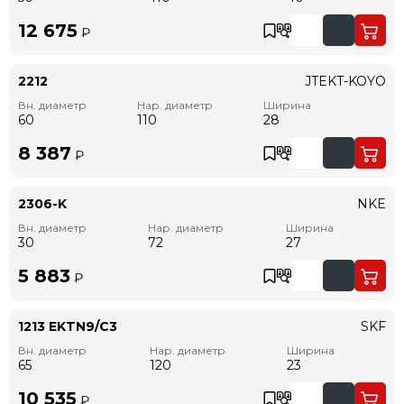
12 675
₽
2212
JTEKT-KOYO
Вн. диаметр
Нар. диаметр
Ширина
60
110
28
8 387
₽
2306-K
NKE
Вн. диаметр
Нар. диаметр
Ширина
30
72
27
5 883
₽
1213 EKTN9/C3
SKF
Вн. диаметр
Нар. диаметр
Ширина
65
120
23
10 535
₽