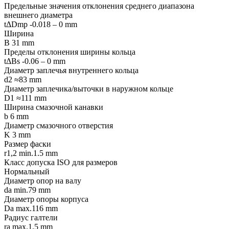
Предельные значения отклонения среднего диапазона
внешнего диаметра
tΔDmp -0.018 – 0 mm
Ширина
B 31 mm
Пределы отклонения ширины кольца
tΔBs -0.06 – 0 mm
Диаметр заплечья внутреннего кольца
d2 ≈83 mm
Диаметр заплечика/выточки в наружном кольце
D1 ≈111 mm
Ширина смазочной канавки
b 6 mm
Диаметр смазочного отверстия
K 3 mm
Размер фаски
r1,2 min.1.5 mm
Класс допуска ISO для размеров
Нормальный
Диаметр опор на валу
da min.79 mm
Диаметр опоры корпуса
Da max.116 mm
Радиус галтели
ra max.1.5 mm