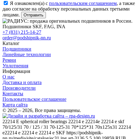
Я ознакомлен(а) с
пользовательским соглашением
, а также
даю согласие на обработку персональных данных третьими
лицами.
Отправить
+7 (831) 215-14-27
order@podshipnik-nn.ru
Каталог
Подшипники
Линейные технологии
Ремни
Уплотнения
Информация
О нас
Доставка и оплата
Производители
Контакты
Пользовательское соглашение
Карта сайта
© 2025 – 2026, Все права защищены.
22214 E
spherical roller bearings 22214 e 22214e 22214 e skf
70/125/31 70 / 125 / 31 70-125-31 70*125*31 70x125x31 22214
e22214 e 22214 e 22214 e
SKF
https://podshipnik-
nn.ru/media/site/catalog/ec31.jpg
art-3136
5
5
100
19859
RUB