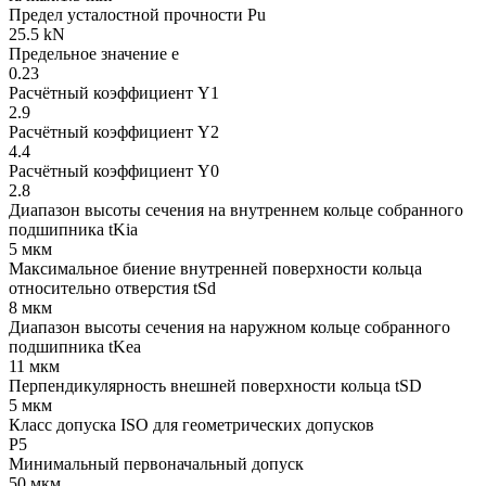
Предел усталостной прочности Pu
25.5 kN
Предельное значение e
0.23
Расчётный коэффициент Y1
2.9
Расчётный коэффициент Y2
4.4
Расчётный коэффициент Y0
2.8
Диапазон высоты сечения на внутреннем кольце собранного
подшипника tKia
5 мкм
Максимальное биение внутренней поверхности кольца
относительно отверстия tSd
8 мкм
Диапазон высоты сечения на наружном кольце собранного
подшипника tKea
11 мкм
Перпендикулярность внешней поверхности кольца tSD
5 мкм
Класс допуска ISO для геометрических допусков
P5
Минимальный первоначальный допуск
50 мкм