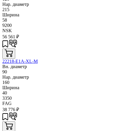
Нар. диаметр
215
Ширина
58
9200
NSK
56 561
₽
22218-E1A-XL-M
Вн. диаметр
90
Нар. диаметр
160
Ширина
40
3350
FAG
38 776
₽