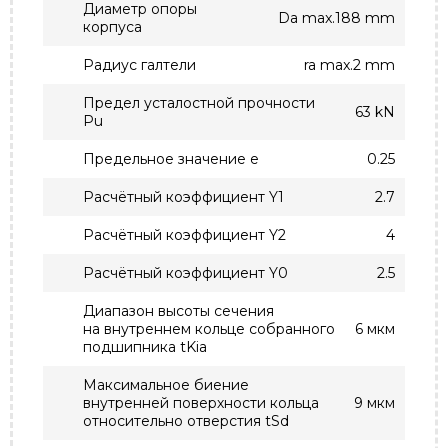
Диаметр опоры
Da max.188 mm
корпуса
Радиус галтели
ra max.2 mm
Предел усталостной прочности
63 kN
Pu
Предельное значение e
0.25
Расчётный коэффициент Y1
2.7
Расчётный коэффициент Y2
4
Расчётный коэффициент Y0
2.5
Диапазон высоты сечения
на внутреннем кольце собранного
6 мкм
подшипника tKia
Максимальное биение
внутренней поверхности кольца
9 мкм
относительно отверстия tSd