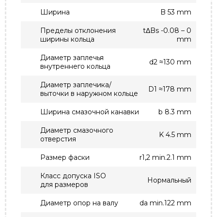
Ширина
B 53 mm
Пределы отклонения
tΔBs -0.08 – 0
ширины кольца
mm
Диаметр заплечья
d2 ≈130 mm
внутреннего кольца
Диаметр заплечика/
D1 ≈178 mm
выточки в наружном кольце
Ширина смазочной канавки
b 8.3 mm
Диаметр смазочного
K 4.5 mm
отверстия
Размер фаски
r1,2 min.2.1 mm
Класс допуска ISO
Нормальный
для размеров
Диаметр опор на валу
da min.122 mm