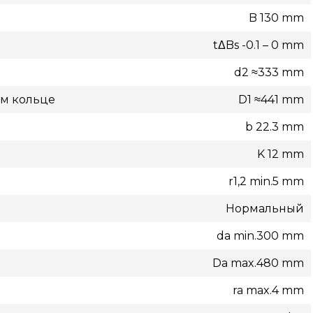
B 130 mm
tΔBs -0.1 – 0 mm
d2 ≈333 mm
ом кольце
D1 ≈441 mm
b 22.3 mm
K 12 mm
r1,2 min.5 mm
Нормальный
da min.300 mm
Da max.480 mm
ra max.4 mm