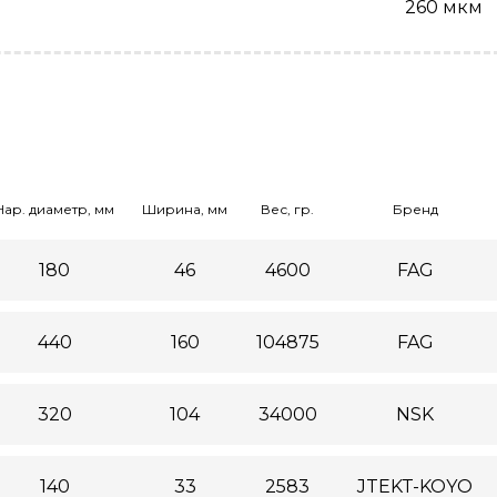
260 мкм
Нар. диаметр, мм
Ширина, мм
Вес, гр.
Бренд
180
46
4600
FAG
440
160
104875
FAG
320
104
34000
NSK
140
33
2583
JTEKT-KOYO