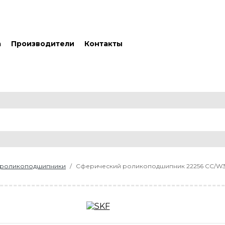
а
Производители
Контакты
 роликоподшипники
Сферический роликоподшипник 22256 CC/W