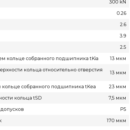
300 kN
0.26
2.6
3.9
2.5
ем кольце собранного подшипника tKia
13 мкм
рхности кольца относительно отверстия
13 мкм
м кольце собранного подшипника tKea
23 мкм
ости кольца tSD
7,5 мкм
 допусков
P5
к
170 мкм