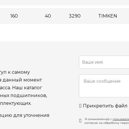
160
40
3290
TIMKEN
уп к самому
 в данный момент
сса. Наш каталог
ьных подшипников,
мплектующих.
Прикрепить файл
ицию для уточнения
Я ознакомлен(а) с
пользоват
согласие на обработку перс