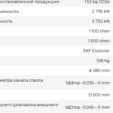
осстановленной продукции
133 kg CO2e
ъёмность
2 795 kN
мность
3 750 kN
1 100 r/min
1 500 r/min
SKF Explorer
108 kg
d 280 mm
етра канала ствола
tΔdmp -0.035 – 0 mm
D 500 mm
днего диапазона внешнего
tΔDmp -0.045 – 0 mm