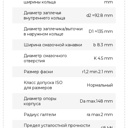
ширины кольца
mm
Диаметр заплечья
d2 ≈92.8 mm
внутреннего кольца
Диаметр заплечика/выточки
D1 ≈135 mm
в наружном кольце
Ширина смазочной канавки
b 8.3 mm
Диаметр смазочного
K 4.5 mm
отверстия
Размер фаски
r1,2 min.2.1 mm
Класс допуска ISO
Нормальный
для размеров
Диаметр опоры
Da max.148 mm
корпуса
Радиус галтели
ra max.2 mm
Предел усталостной прочности