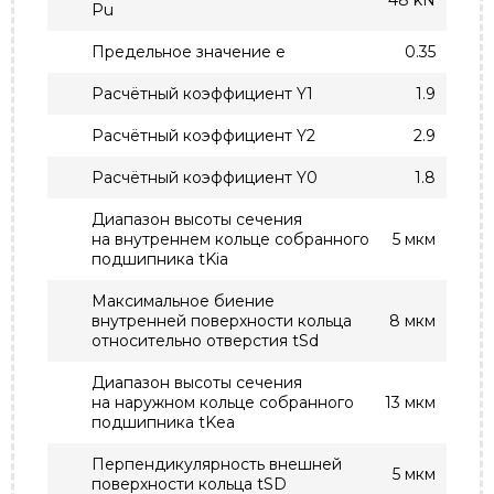
48 kN
Pu
Предельное значение e
0.35
Расчётный коэффициент Y1
1.9
Расчётный коэффициент Y2
2.9
Расчётный коэффициент Y0
1.8
Диапазон высоты сечения
на внутреннем кольце собранного
5 мкм
подшипника tKia
Максимальное биение
внутренней поверхности кольца
8 мкм
относительно отверстия tSd
Диапазон высоты сечения
на наружном кольце собранного
13 мкм
подшипника tKea
Перпендикулярность внешней
5 мкм
поверхности кольца tSD