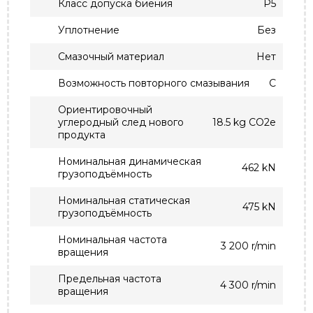
Класс допуска биения
P5
Уплотнение
Без
Смазочный материал
Нет
Возможность повторного смазывания
С
Ориентировочный
углеродный след нового
18.5 kg CO2e
продукта
Номинальная динамическая
462 kN
грузоподъёмность
Номинальная статическая
475 kN
грузоподъёмность
Номинальная частота
3 200 r/min
вращения
Предельная частота
4 300 r/min
вращения