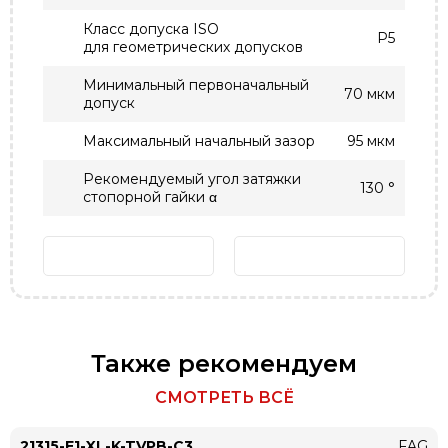
Класс допуска ISO
P5
для геометрических допусков
Минимальный первоначальный
70 мкм
допуск
Максимальный начальный зазор
95 мкм
Рекомендуемый угол затяжки
130 °
стопорной гайки α
Также рекомендуем
СМОТРЕТЬ ВСЁ
21315-E1-XL-K-TVPB-C3
FAG