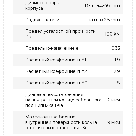
Диаметр опоры
Da max.246 mm
корпуса
Радиус галтели
ra max.2.5 mm
Предел усталостной прочности
100 kN
Pu
Предельное значение e
0.35
Расчётный коэффициент Y1
1.9
Расчётный коэффициент Y2
2.9
Расчётный коэффициент Y0
1.8
Диапазон высоты сечения
на внутреннем кольце собранного
6 мкм
подшипника tKia
Максимальное биение
внутренней поверхности кольца
9 мкм
относительно отверстия tSd