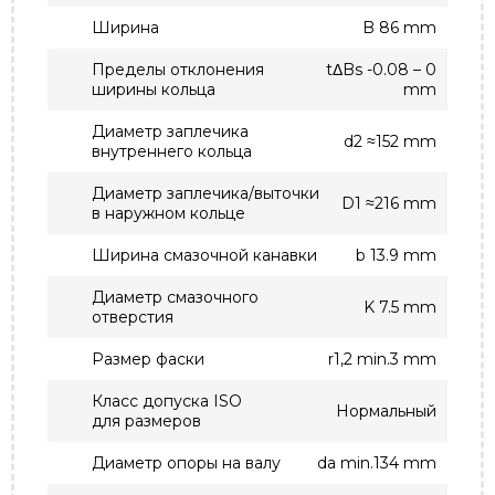
Ширина
B 86 mm
Пределы отклонения
tΔBs -0.08 – 0
ширины кольца
mm
Диаметр заплечика
d2 ≈152 mm
внутреннего кольца
Диаметр заплечика/выточки
D1 ≈216 mm
в наружном кольце
Ширина смазочной канавки
b 13.9 mm
Диаметр смазочного
K 7.5 mm
отверстия
Размер фаски
r1,2 min.3 mm
Класс допуска ISO
Нормальный
для размеров
Диаметр опоры на валу
da min.134 mm