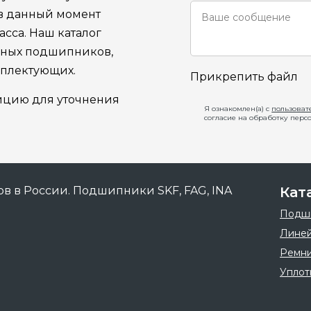
 в данный момент
сса. Наш каталог
ьных подшипников,
мплектующих.
Прикрепить файл
ицию для уточнения
Я ознакомлен(а) с
пользоват
согласие на обработку перс
Кат
Подш
Линей
Ремн
Уплот