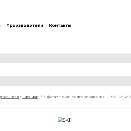
а
Производители
Контакты
 роликоподшипники
Сферический роликоподшипник 23152 CCK/C