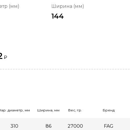
тр (мм)
Ширина (мм)
144
2
₽
Нар. диаметр, мм
Ширина, мм
Вес, гр.
Бренд
310
86
27000
FAG