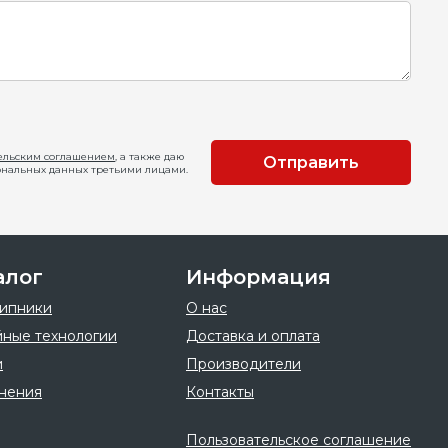
ельским соглашением
, а также даю
Отправить
ональных данных третьими лицами.
алог
Информация
ипники
О нас
ные технологии
Доставка и оплата
и
Производители
нения
Контакты
Пользовательское соглашение