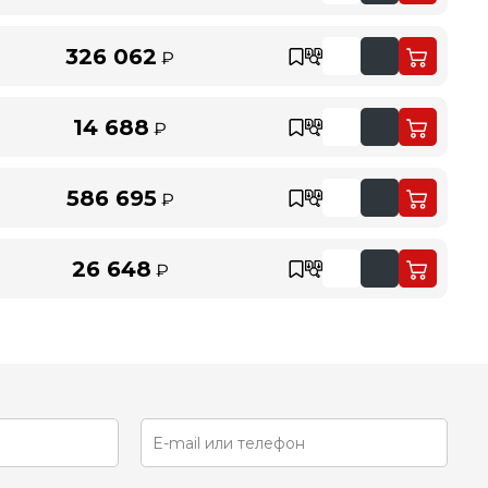
326 062
₽
14 688
₽
586 695
₽
26 648
₽