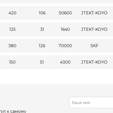
420
106
50600
JTEKT-KOYO
125
31
1640
JTEKT-KOYO
380
126
70000
SKF
150
51
4300
JTEKT-KOYO
уп к самому