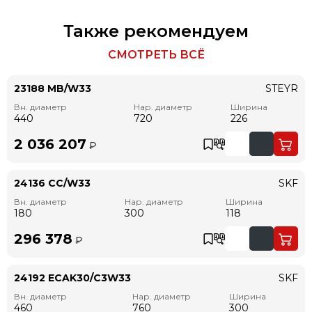
Также рекомендуем
СМОТРЕТЬ ВСЁ
23188 MB/W33
STEYR
Вн. диаметр
Нар. диаметр
Ширина
440
720
226
2 036 207
₽
24136 CC/W33
SKF
Вн. диаметр
Нар. диаметр
Ширина
180
300
118
296 378
₽
24192 ECAK30/C3W33
SKF
Вн. диаметр
Нар. диаметр
Ширина
460
760
300