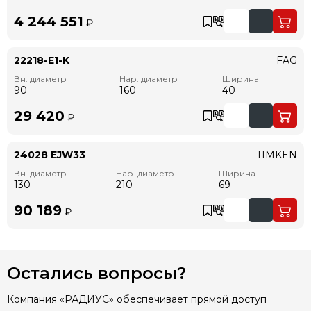
4 244 551
₽
22218-E1-K
FAG
Вн. диаметр
Нар. диаметр
Ширина
90
160
40
29 420
₽
24028 EJW33
TIMKEN
Вн. диаметр
Нар. диаметр
Ширина
130
210
69
90 189
₽
Остались вопросы?
Компания «РАДИУС» обеспечивает прямой доступ