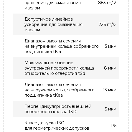
вращения для смазывания
863 m/s²
маслом
Допустимое линейное
ускорение для смазывания
226 m/s²
маслом
Диапазон высоты сечения
на внутреннем кольце собранного
5 мкм
подшипника tKia
Максимальное биение
внутренней поверхности кольца
8 мкм
относительно отверстия tSd
Диапазон высоты сечения
на наружном кольце собранного
13 мкм
подшипника tKea
Перпендикулярность внешней
5 мкм
поверхности кольца tSD
Класс допуска ISO
P5
для геометрических допусков