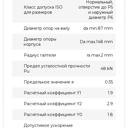
Нормальный,
Класс допуска ISO
отверстие до P5
для размеров
и наружный
диаметр P6
Диаметр опор на валу
da min.87 mm
Диаметр опоры
Da max.148 mm
корпуса
Радиус галтели
ra max.2 mm
Предел усталостной прочности
48 kN
Pu
Предельное значение e
0.35
Расчётный коэффициент Y1
1.9
Расчётный коэффициент Y2
2.9
Расчётный коэффициент Y0
1.8
Допустимое ускорение