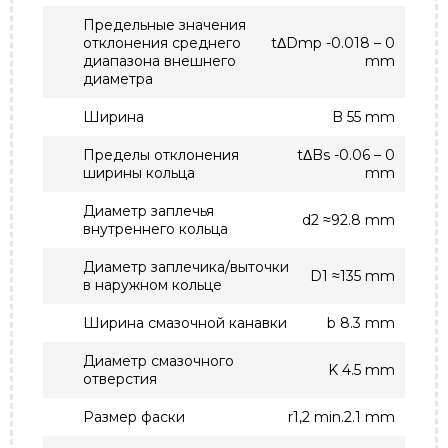
Предельные значения
отклонения среднего
tΔDmp -0.018 – 0
диапазона внешнего
mm
диаметра
Ширина
B 55 mm
Пределы отклонения
tΔBs -0.06 – 0
ширины кольца
mm
Диаметр заплечья
d2 ≈92.8 mm
внутреннего кольца
Диаметр заплечика/выточки
D1 ≈135 mm
в наружном кольце
Ширина смазочной канавки
b 8.3 mm
Диаметр смазочного
K 4.5 mm
отверстия
Размер фаски
r1,2 min.2.1 mm