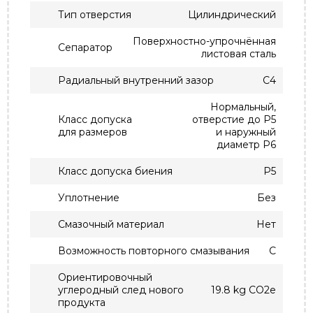
Тип отверстия
Цилиндрический
Поверхностно-упрочнённая
Сепаратор
листовая сталь
Радиальный внутренний зазор
C4
Нормальный,
Класс допуска
отверстие до P5
для размеров
и наружный
диаметр P6
Класс допуска биения
P5
Уплотнение
Без
Смазочный материал
Нет
Возможность повторного смазывания
С
Ориентировочный
углеродный след нового
19.8 kg CO2e
продукта