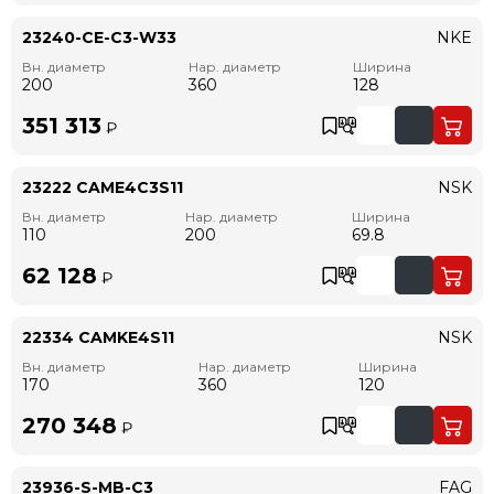
23240-CE-C3-W33
NKE
Вн. диаметр
Нар. диаметр
Ширина
200
360
128
351 313
₽
23222 CAME4C3S11
NSK
Вн. диаметр
Нар. диаметр
Ширина
110
200
69.8
62 128
₽
22334 CAMKE4S11
NSK
Вн. диаметр
Нар. диаметр
Ширина
170
360
120
270 348
₽
23936-S-MB-C3
FAG