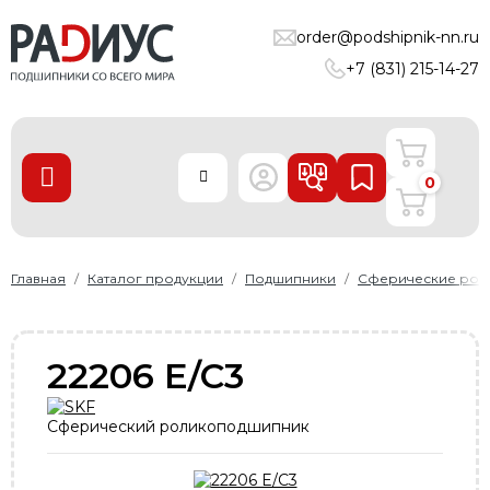
ПОДШИПНИКИ
order@podshipnik-nn.ru
+7 (831) 215-14-27
ЛИНЕЙНЫЕ ТЕХНОЛОГИИ
РЕМНИ
УПЛОТНЕНИЯ
0
О нас
Доставка и оплата
Главная
Каталог продукции
Подшипники
Сферические рол
Производители
Контакты
22206 E/C3
Пользовательское соглашение
Карта сайта
Сферический роликоподшипник
+7 (831) 215-14-27