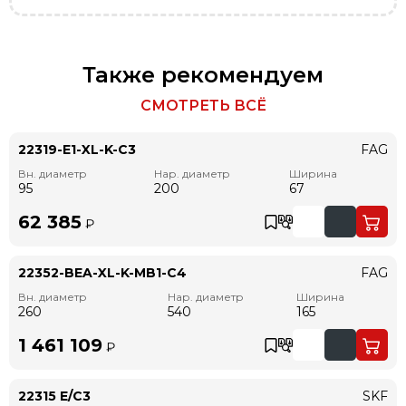
Также рекомендуем
СМОТРЕТЬ ВСЁ
22319-E1-XL-K-C3
FAG
Вн. диаметр
Нар. диаметр
Ширина
95
200
67
62 385
₽
22352-BEA-XL-K-MB1-C4
FAG
Вн. диаметр
Нар. диаметр
Ширина
260
540
165
1 461 109
₽
22315 E/C3
SKF