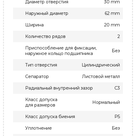
Диаметр отверстия
30 mm
Наружный диаметр
62 mm
Ширина
20 mm
Количество рядов
2
Приспособление для фиксации,
Без
наружное кольцо подшипника
Тип отверстия
Цилиндрический
Сепаратор
Листовой металл
Радиальный внутренний зазор
C3
Класс допуска
Нормальный
для размеров
Класс допуска биения
P5
Уплотнение
Без