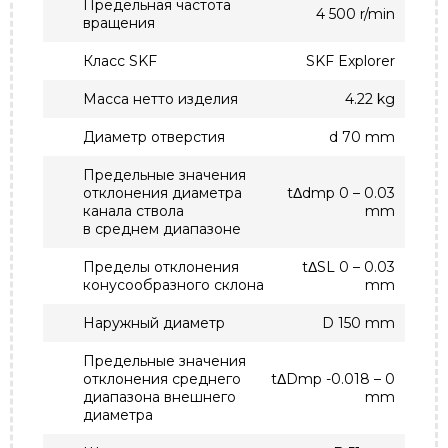
Предельная частота
4 500 r/min
вращения
Класс SKF
SKF Explorer
Масса нетто изделия
4.22 kg
Диаметр отверстия
d 70 mm
Предельные значения
отклонения диаметра
tΔdmp 0 – 0.03
канала ствола
mm
в среднем диапазоне
Пределы отклонения
tΔSL 0 – 0.03
конусообразного склона
mm
Наружный диаметр
D 150 mm
Предельные значения
отклонения среднего
tΔDmp -0.018 – 0
диапазона внешнего
mm
диаметра