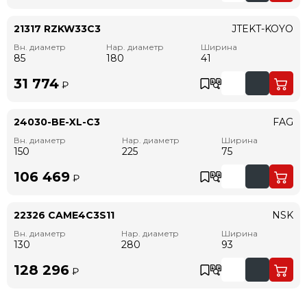
21317 RZKW33C3
JTEKT-KOYO
Вн. диаметр
Нар. диаметр
Ширина
85
180
41
31 774
₽
24030-BE-XL-C3
FAG
Вн. диаметр
Нар. диаметр
Ширина
150
225
75
106 469
₽
22326 CAME4C3S11
NSK
Вн. диаметр
Нар. диаметр
Ширина
130
280
93
128 296
₽