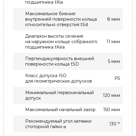
подшипника tKia
Максимальное биение
внутренней поверхности кольца
8 мкм
относительно отверстия tSd
Диапазон высоты сечения
на наружном кольце собранного
11 мкм
подшипника tKea
Перпендикулярность внешней
5 мкм
поверхности кольца tSD
Класс допуска ISO
P5
для геометрических допусков
Минимальный первоначальный
120 мкм
допуск
Максимальный начальный зазор
150 мкм
Рекомендуемый угол затяжки
130 °
стопорной гайки α