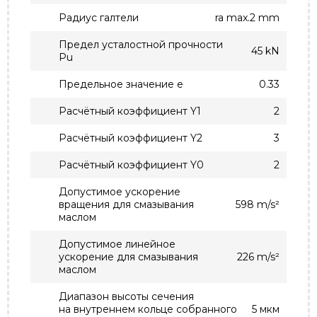
Радиус галтели
ra max.2 mm
Предел усталостной прочности
45 kN
Pu
Предельное значение e
0.33
Расчётный коэффициент Y1
2
Расчётный коэффициент Y2
3
Расчётный коэффициент Y0
2
Допустимое ускорение
вращения для смазывания
598 m/s²
маслом
Допустимое линейное
ускорение для смазывания
226 m/s²
маслом
Диапазон высоты сечения
на внутреннем кольце собранного
5 мкм