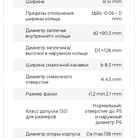
Ширина
B 51 mm
Пределы отклонения
tΔBs -0.06 – 0
ширины кольца
mm
Диаметр заплечья
d2 ≈90.3 mm
внутреннего кольца
Диаметр заплечика/
D1 ≈128 mm
выточки в наружном кольце
Ширина смазочной канавки
b 8.3 mm
Диаметр смазочного
K 4.5 mm
отверстия
Размер фаски
r1,2 min.2.1 mm
Нормальный,
Класс допуска ISO
отверстие до P5
для размеров
и наружный
диаметр P6
Диаметр опоры корпуса
Da max.138 mm