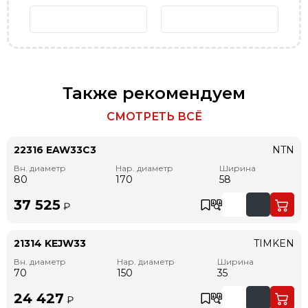
Также рекомендуем
СМОТРЕТЬ ВСЁ
22316 EAW33C3
NTN
Вн. диаметр
Нар. диаметр
Ширина
80
170
58
37 525
₽
21314 KEJW33
TIMKEN
Вн. диаметр
Нар. диаметр
Ширина
70
150
35
24 427
₽