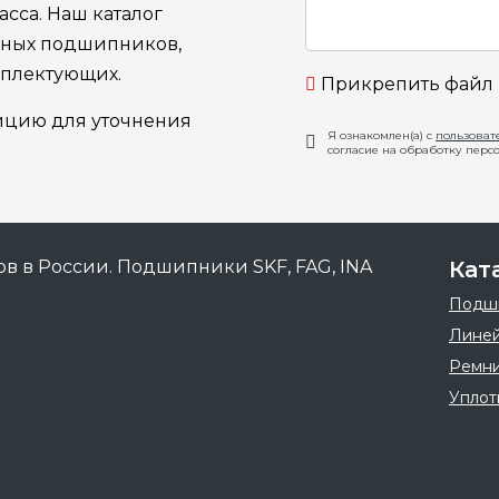
сса. Наш каталог
ьных подшипников,
мплектующих.
Прикрепить файл
ицию для уточнения
Я ознакомлен(а) с
пользоват
согласие на обработку перс
Кат
Подш
Линей
Ремн
Уплот