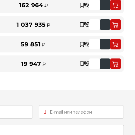
162 964
₽
1 037 935
₽
59 851
₽
19 947
₽