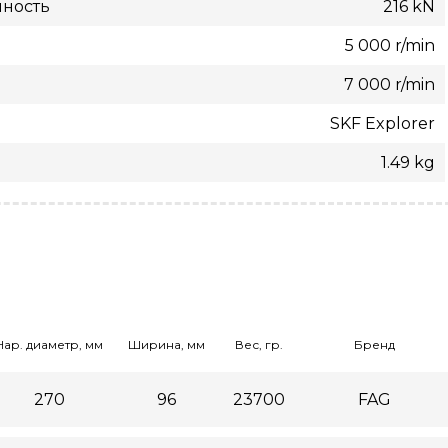
мность
216 kN
5 000 r/min
7 000 r/min
SKF Explorer
1.49 kg
Нар. диаметр, мм
Ширина, мм
Вес, гр.
Бренд
270
96
23700
FAG