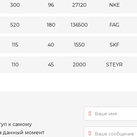
300
96
27120
NKE
520
180
136500
FAG
115
40
1550
SKF
110
45
2000
STEYR
уп к самому
 в данный момент