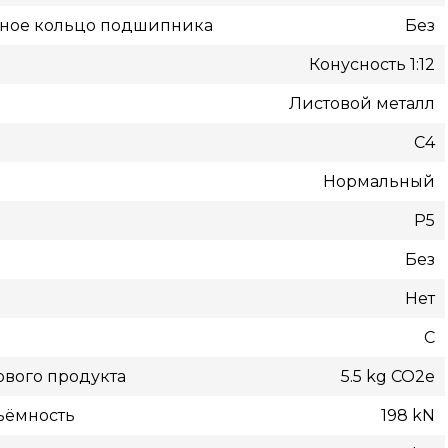
жное кольцо подшипника
Без
Конусность 1:12
Листовой металл
C4
Нормальный
P5
Без
Нет
С
вого продукта
5.5 kg CO2e
ъёмность
198 kN