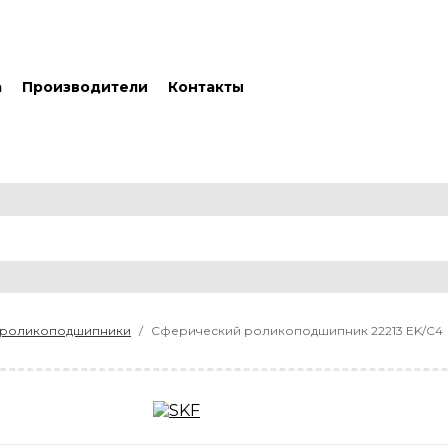
а
Производители
Контакты
 роликоподшипники
Сферический роликоподшипник 22213 EK/C4