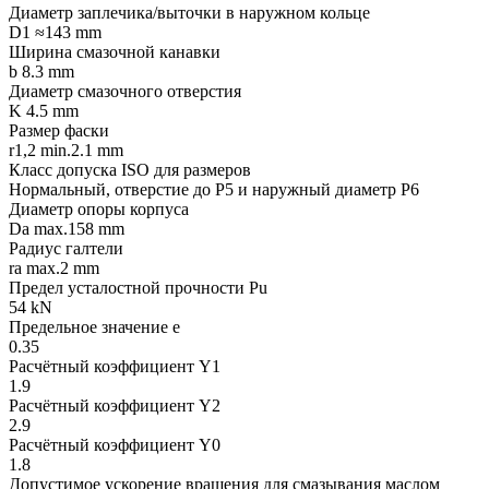
Диаметр заплечика/выточки в наружном кольце
D1 ≈143 mm
Ширина смазочной канавки
b 8.3 mm
Диаметр смазочного отверстия
K 4.5 mm
Размер фаски
r1,2 min.2.1 mm
Класс допуска ISO для размеров
Нормальный, отверстие до P5 и наружный диаметр P6
Диаметр опоры корпуса
Da max.158 mm
Радиус галтели
ra max.2 mm
Предел усталостной прочности Pu
54 kN
Предельное значение e
0.35
Расчётный коэффициент Y1
1.9
Расчётный коэффициент Y2
2.9
Расчётный коэффициент Y0
1.8
Допустимое ускорение вращения для смазывания маслом