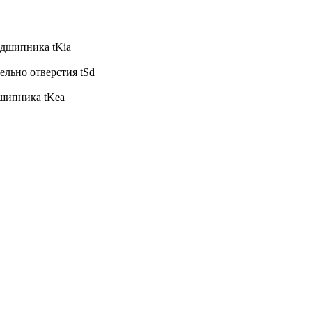
одшипника tKia
льно отверстия tSd
дшипника tKea