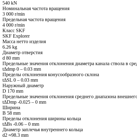
540 kN
Номинальная частота вращения
3 000 r/min
Предельная частота вращения
4 000 r/min
Класс SKF
SKF Explorer
Масса нетто изделия
6.26 kg
Диаметр отверстия
d 80 mm
Предельные значения отклонения диаметра канала ствола в ср
tΔdmp 0 – 0.03 mm
Пределы отклонения конусообразного склона
tΔSL 0 – 0.03 mm
Наружный диаметр
D 170 mm
Предельные значения отклонения среднего диапазона внешнег
tΔDmp -0.025 – 0 mm
Ширина
B 58 mm
Пределы отклонения ширины кольца
tΔBs -0.06 – 0 mm
Диаметр заплечья внутреннего кольца
d2 ≈98.3 mm