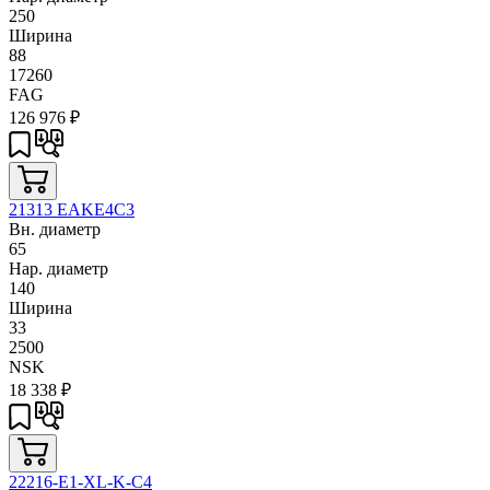
250
Ширина
88
17260
FAG
126 976
₽
21313 EAKE4C3
Вн. диаметр
65
Нар. диаметр
140
Ширина
33
2500
NSK
18 338
₽
22216-E1-XL-K-C4