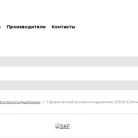
а
Производители
Контакты
 роликоподшипники
Сферический роликоподшипник 22309 E/VA4