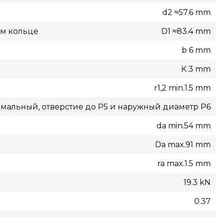
d2 ≈57.6 mm
ом кольце
D1 ≈83.4 mm
b 6 mm
K 3 mm
r1,2 min.1.5 mm
мальный, отверстие до P5 и наружный диаметр P6
da min.54 mm
Da max.91 mm
ra max.1.5 mm
19.3 kN
0.37