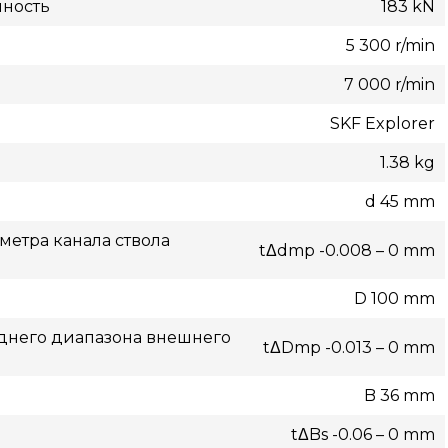
мность
183 kN
5 300 r/min
7 000 r/min
SKF Explorer
1.38 kg
d 45 mm
етра канала ствола
tΔdmp -0.008 – 0 mm
D 100 mm
днего диапазона внешнего
tΔDmp -0.013 – 0 mm
B 36 mm
tΔBs -0.06 – 0 mm