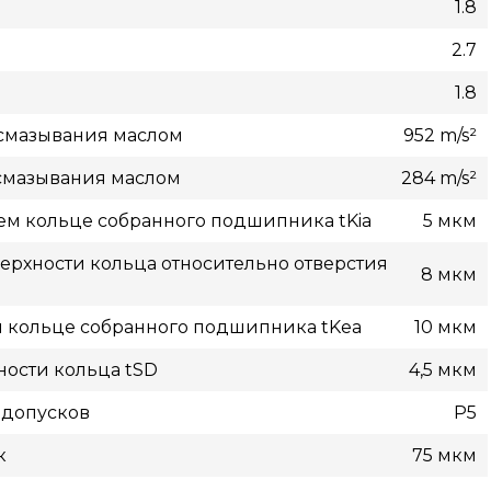
1.8
2.7
1.8
смазывания маслом
952 m/s²
смазывания маслом
284 m/s²
ем кольце собранного подшипника tKia
5 мкм
рхности кольца относительно отверстия
8 мкм
м кольце собранного подшипника tKea
10 мкм
ости кольца tSD
4,5 мкм
 допусков
P5
к
75 мкм