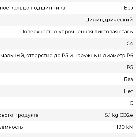
жное кольцо подшипника
Без
Цилиндрический
Поверхностно-упрочнённая листовая сталь
C4
мальный, отверстие до P5 и наружный диаметр P6
P5
Без
Нет
С
вого продукта
5.1 kg CO2e
ъёмность
190 kN