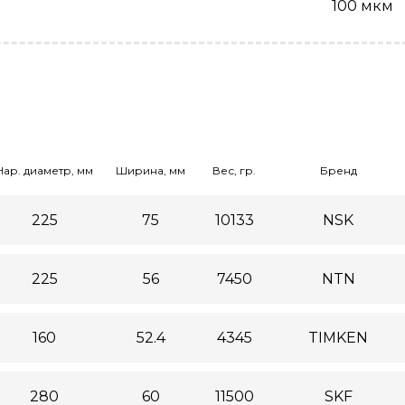
100 мкм
Нар. диаметр, мм
Ширина, мм
Вес, гр.
Бренд
225
75
10133
NSK
225
56
7450
NTN
160
52.4
4345
TIMKEN
280
60
11500
SKF