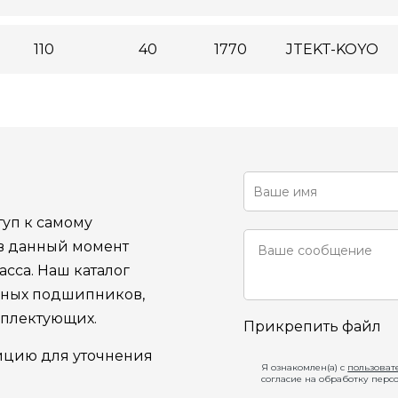
110
40
1770
JTEKT-KOYO
уп к самому
 в данный момент
сса. Наш каталог
ьных подшипников,
мплектующих.
Прикрепить файл
ицию для уточнения
Я ознакомлен(а) с
пользоват
согласие на обработку перс