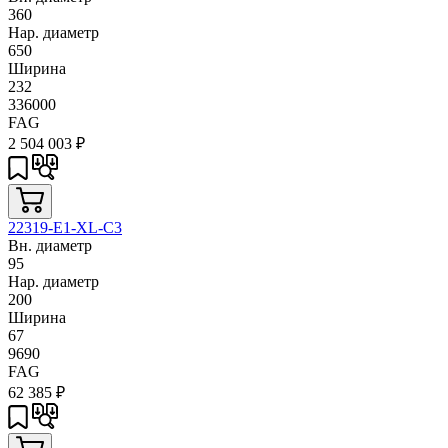
360
Нар. диаметр
650
Ширина
232
336000
FAG
2 504 003
₽
22319-E1-XL-C3
Вн. диаметр
95
Нар. диаметр
200
Ширина
67
9690
FAG
62 385
₽