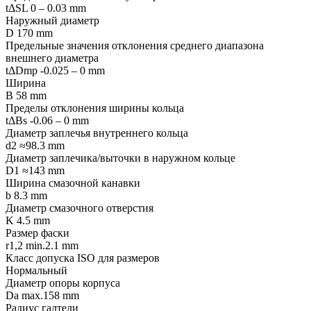
tΔSL 0 – 0.03 mm
Наружный диаметр
D 170 mm
Предельные значения отклонения среднего диапазона
внешнего диаметра
tΔDmp -0.025 – 0 mm
Ширина
B 58 mm
Пределы отклонения ширины кольца
tΔBs -0.06 – 0 mm
Диаметр заплечья внутреннего кольца
d2 ≈98.3 mm
Диаметр заплечика/выточки в наружном кольце
D1 ≈143 mm
Ширина смазочной канавки
b 8.3 mm
Диаметр смазочного отверстия
K 4.5 mm
Размер фаски
r1,2 min.2.1 mm
Класс допуска ISO для размеров
Нормальный
Диаметр опоры корпуса
Da max.158 mm
Радиус галтели