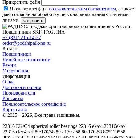
Прикрепить файл
Я ознакомлен(а) с
пользовательским соглашением
, а также
даю согласие на обработку персональных данных третьими
лицами.
Отправить
+7 (831) 215-14-27
order@podshipnik-nn.ru
Каталог
Подшипники
Линейные технологии
Ремни
Уплотнения
Информация
О нас
Доставка и оплата
Производители
Контакты
Пользовательское соглашение
Карта сайта
© 2025 – 2026, Все права защищены.
22316 EK/C4
spherical roller bearings 22316 ek/c4 22316ek/c4
22316 ek/c4 skf 80/170/58 80 / 170 / 58 80-170-58 80*170*58
80x170x58 22316 ek/c422316 ek/c4 22316 ek/c4 22316 ek/c4
SKF