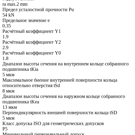
ra max.2 mm
Предел усталостной прочности Pu
54 kN
Предельное значение e
0.35
Расчётный коэффициент Y1
1.9
Расчётный коэффициент Y2
2.9
Расчётный коэффициент Y0
1.8
Диапазон высоты сечения на внутреннем кольце собранного
подшипника tKia
5 мкм
Максимальное биение внутренней поверхности кольца
относительно отверстия tSd
8 мкм
Диапазон высоты сечения на наружном кольце собранного
подшипника tKea
13 мкм
Перпендикулярность внешней поверхности кольца tSD
5 мкм
Класс допуска ISO для геометрических допусков
P5
Минимальный первоначальный допуск