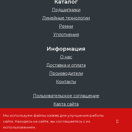
Каталог
Подшипники
Линейные технологии
Ремни
Уплотнения
Информация
О нас
Доставка и оплата
Производители
Контакты
Пользовательское соглашение
Карта сайта
Мы используем файлы cookies для улучшения работы
сайта. Находясь на сайте, вы соглашаетесь с их
использованием.
© 2025 – 2026, Все права
защищены.