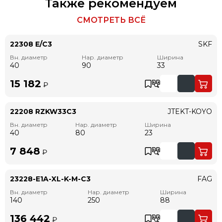
Также рекомендуем
СМОТРЕТЬ ВСЁ
22308 E/C3
SKF
Вн. диаметр
Нар. диаметр
Ширина
40
90
33
15 182
₽
22208 RZKW33C3
JTEKT-KOYO
Вн. диаметр
Нар. диаметр
Ширина
40
80
23
7 848
₽
23228-E1A-XL-K-M-C3
FAG
Вн. диаметр
Нар. диаметр
Ширина
140
250
88
136 442
₽