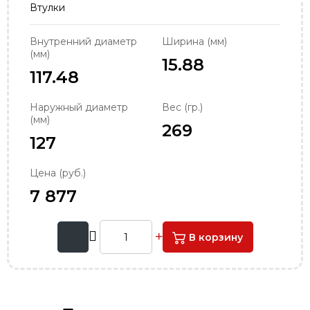
Втулки
order@podshipnik-nn.ru
Внутренний диаметр
Ширина (мм)
(мм)
15.88
117.48
Наружный диаметр
Вес (гр.)
(мм)
269
127
Цена (руб.)
7 877
В корзину