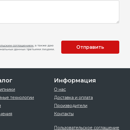
ельским соглашением
, а также даю
Отправить
ональных данных третьими лицами.
алог
Информация
ипники
О нас
ные технологии
Доставка и оплата
и
Производители
нения
Контакты
Пользовательское соглашение