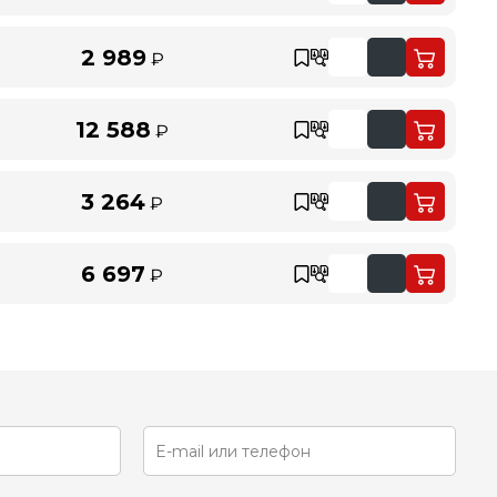
2 989
₽
12 588
₽
3 264
₽
6 697
₽