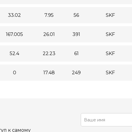
33.02
7.95
56
SKF
167.005
26.01
391
SKF
52.4
22.23
61
SKF
0
17.48
249
SKF
уп к самому