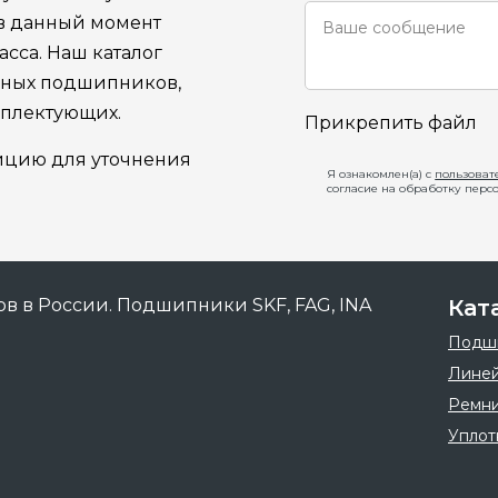
 в данный момент
сса. Наш каталог
ьных подшипников,
мплектующих.
Прикрепить файл
ицию для уточнения
Я ознакомлен(а) с
пользоват
согласие на обработку перс
Кат
Подш
Линей
Ремн
Уплот