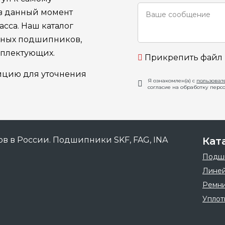
 в данный момент
сса. Наш каталог
ьных подшипников,
мплектующих.
Прикрепить файл
ицию для уточнения
Я ознакомлен(а) с
пользоват
согласие на обработку перс
Кат
Подш
Линей
Ремн
Уплот