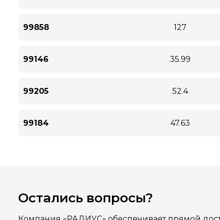
99858
127
99146
35.99
99205
52.4
99184
47.63
Остались вопросы?
Компания «РАДИУС» обеспечивает прямой дост