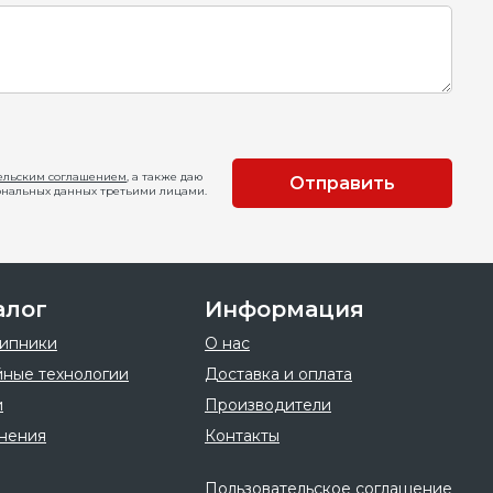
ельским соглашением
, а также даю
Отправить
ональных данных третьими лицами.
алог
Информация
ипники
О нас
ные технологии
Доставка и оплата
и
Производители
нения
Контакты
Пользовательское соглашение