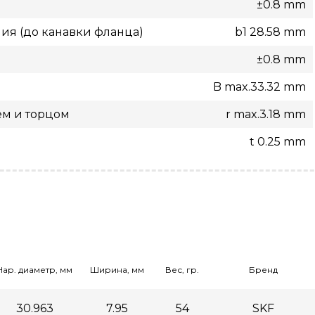
±0.8 mm
ия (до канавки фланца)
b1 28.58 mm
±0.8 mm
B max.33.32 mm
ем и торцом
r max.3.18 mm
t 0.25 mm
Нар. диаметр, мм
Ширина, мм
Вес, гр.
Бренд
30.963
7.95
54
SKF