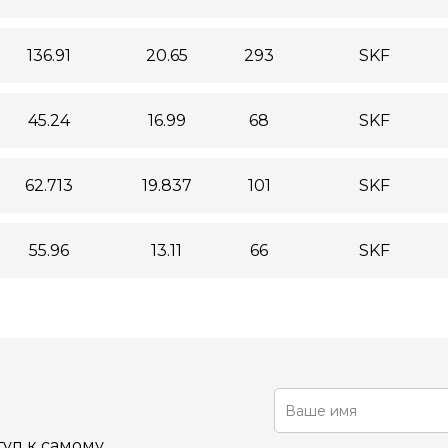
136.91
20.65
293
SKF
45.24
16.99
68
SKF
62.713
19.837
101
SKF
55.96
13.11
66
SKF
уп к самому