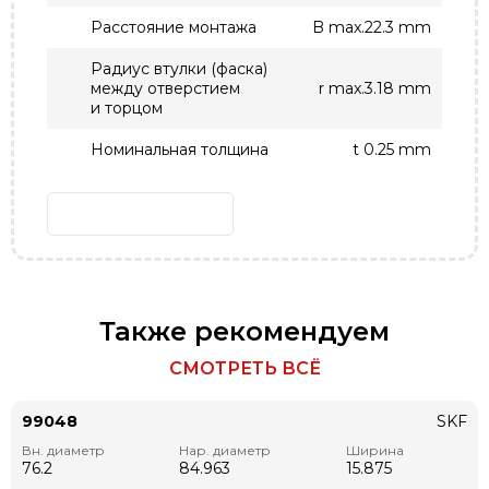
Расстояние монтажа
B max.22.3 mm
Радиус втулки (фаска)
между отверстием
r max.3.18 mm
и торцом
Номинальная толщина
t 0.25 mm
Также рекомендуем
СМОТРЕТЬ ВСЁ
99048
SKF
Вн. диаметр
Нар. диаметр
Ширина
76.2
84.963
15.875