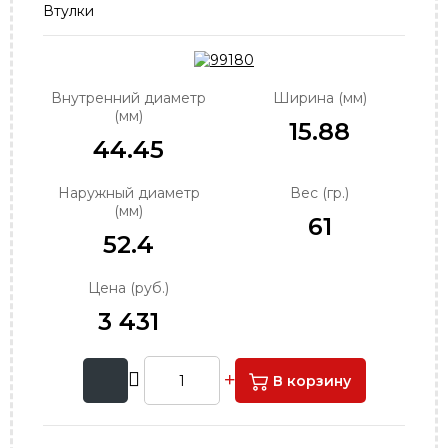
Втулки
order@podshipnik-nn.ru
Внутренний диаметр
Ширина (мм)
(мм)
15.88
44.45
Наружный диаметр
Вес (гр.)
(мм)
61
52.4
Цена (руб.)
3 431
В корзину