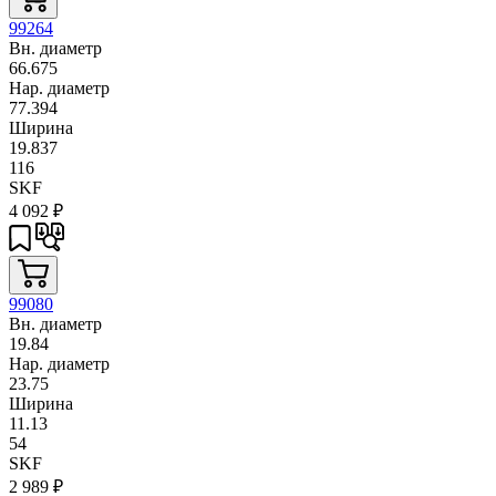
99264
Вн. диаметр
66.675
Нар. диаметр
77.394
Ширина
19.837
116
SKF
4 092
₽
99080
Вн. диаметр
19.84
Нар. диаметр
23.75
Ширина
11.13
54
SKF
2 989
₽