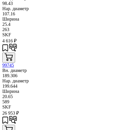
98.43
Нар. диаметр
107.16
Ширина
25.4
263
SKF
4 616
₽
99745
Вн. диаметр
189.306
Нар. диаметр
199.644
Ширина
20.65
589
SKF
26 953
₽