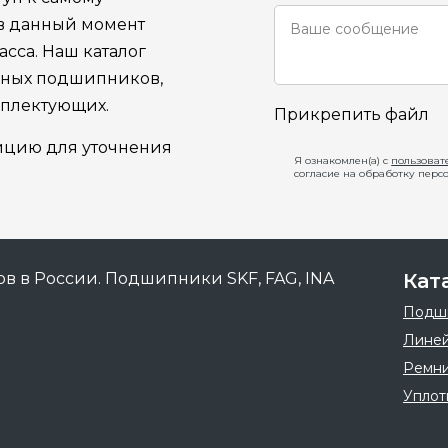
 в данный момент
сса. Наш каталог
ьных подшипников,
мплектующих.
Прикрепить файл
ицию для уточнения
Я ознакомлен(а) с
пользоват
согласие на обработку перс
Кат
Подш
Линей
Ремн
Уплот