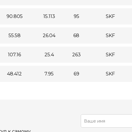
90.805
15.113
95
SKF
55.58
26.04
68
SKF
107.16
25.4
263
SKF
48.412
7.95
69
SKF
уп к самому