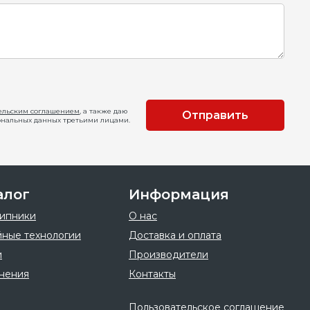
ельским соглашением
, а также даю
Отправить
ональных данных третьими лицами.
алог
Информация
ипники
О нас
ные технологии
Доставка и оплата
и
Производители
нения
Контакты
Пользовательское соглашение