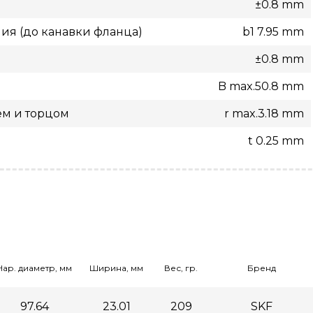
±0.8 mm
ия (до канавки фланца)
b1 7.95 mm
±0.8 mm
B max.50.8 mm
ем и торцом
r max.3.18 mm
t 0.25 mm
Нар. диаметр, мм
Ширина, мм
Вес, гр.
Бренд
97.64
23.01
209
SKF