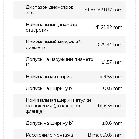
Диапазон диаметров
d1 max.21.87 mm
вала
Номинальный диаметр
d1 21.82 mm
отверстия
Номинальный наружный
D 29.34 mm
диаметр
Допуск на наружный диаметр
±1.57 mm
D
Номинальная ширина
b 9.53 mm
Допуск на ширину b
±0.8 mm
Номинальная ширина втулки
скольжения (до канавки
b1 6.35 mm
фланца)
Допуск на ширину b1
±0.8 mm
Расстояние монтажа
B max.50.8 mm