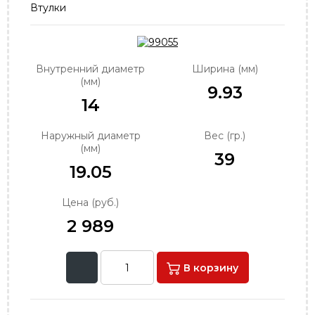
Втулки
order@podshipnik-nn.ru
Внутренний диаметр
Ширина (мм)
(мм)
9.93
14
Наружный диаметр
Вес (гр.)
(мм)
39
19.05
Цена (руб.)
2 989
В корзину