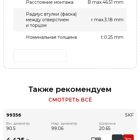
Расстояние монтажа
B max.46.51 mm
Радиус втулки (фаска)
между отверстием
r max.3.18 mm
и торцом
Номинальная толщина
t 0.25 mm
Также рекомендуем
СМОТРЕТЬ ВСЁ
99356
SKF
Вн. диаметр
Нар. диаметр
Ширина
90.5
99.06
20.65
4 425