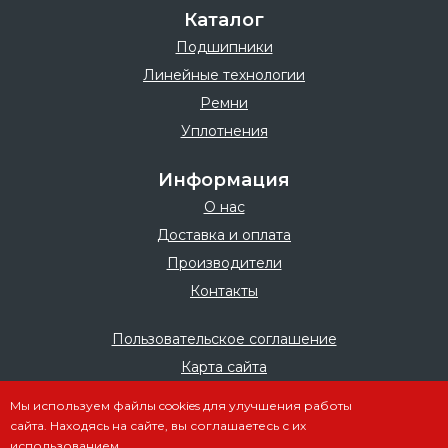
Каталог
Подшипники
Линейные технологии
Ремни
Уплотнения
Информация
О нас
Доставка и оплата
Производители
Контакты
Пользовательское соглашение
Карта сайта
Мы используем файлы cookies для улучшения работы
сайта. Находясь на сайте, вы соглашаетесь с их
использованием.
© 2025 – 2026, Все права